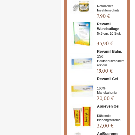
Natürlicher
Insektenschutz
7,90 €
Revamil
Wundauflage
5x5 cm, 10 Stck
35,90 €
Revamil Balm,
15g
Hautschutzsalbemit
reinem...
15,00 €
Revamil Gel
100%
Manukahonig
20,00 €
Apireven Gel
Kühlende
Bienengiftcreme
22,00 €
ApiSupreme