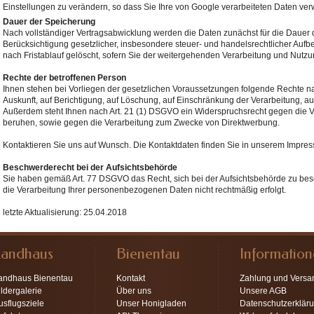
Einstellungen zu verändern, so dass Sie Ihre von Google verarbeiteten Daten ve
Dauer der Speicherung
Nach vollständiger Vertragsabwicklung werden die Daten zunächst für die Dauer d
Berücksichtigung gesetzlicher, insbesondere steuer- und handelsrechtlicher Auf
nach Fristablauf gelöscht, sofern Sie der weitergehenden Verarbeitung und Nutz
Rechte der betroffenen Person
Ihnen stehen bei Vorliegen der gesetzlichen Voraussetzungen folgende Rechte na
Auskunft, auf Berichtigung, auf Löschung, auf Einschränkung der Verarbeitung, au
Außerdem steht Ihnen nach Art. 21 (1) DSGVO ein Widerspruchsrecht gegen die Ver
beruhen, sowie gegen die Verarbeitung zum Zwecke von Direktwerbung.
Kontaktieren Sie uns auf Wunsch. Die Kontaktdaten finden Sie in unserem Impre
Beschwerderecht bei der Aufsichtsbehörde
Sie haben gemäß Art. 77 DSGVO das Recht, sich bei der Aufsichtsbehörde zu bes
die Verarbeitung Ihrer personenbezogenen Daten nicht rechtmäßig erfolgt.
letzte Aktualisierung: 25.04.2018
Landhaus
Bienentau
Informatio
andhaus Bienentau
Kontakt
Zahlung und Versa
ildergalerie
Über uns
Unsere AGB
usflugsziele
Unser Honigladen
Datenschutzerklär