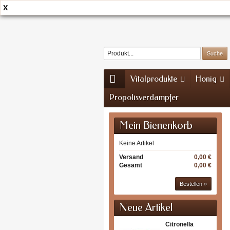
X
Home
Kontakt
Sitemap
Vitalprodukte
Honig
Propolisverdampfer
Mein Bienenkorb
Keine Artikel
Versand
0,00 €
Gesamt
0,00 €
Bestellen »
Neue Artikel
Citronella