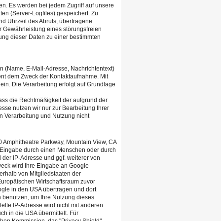
. Es werden bei jedem Zugriff auf unsere
ten (Server-Logfiles) gespeichert. Zu
d Uhrzeit des Abrufs, übertragene
 Gewährleistung eines störungsfreien
ung dieser Daten zu einer bestimmten
n (Name, E-Mail-Adresse, Nachrichtentext)
ient dem Zweck der Kontaktaufnahme. Mit
 ein. Die Verarbeitung erfolgt auf Grundlage
dass die Rechtmäßigkeit der aufgrund der
esse nutzen wir nur zur Bearbeitung Ihrer
n Verarbeitung und Nutzung nicht
0 Amphitheatre Parkway, Mountain View, CA
e Eingabe durch einen Menschen oder durch
d der IP-Adresse und ggf. weiterer von
eck wird Ihre Eingabe an Google
erhalb von Mitgliedstaaten der
uropäischen Wirtschaftsraum zuvor
ogle in den USA übertragen und dort
en benutzen, um Ihre Nutzung dieses
lte IP-Adresse wird nicht mit anderen
 in die USA übermittelt. Für