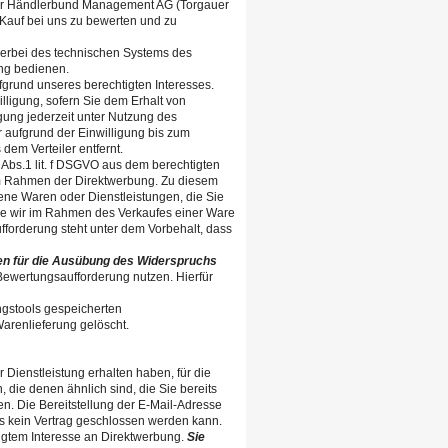
der Händlerbund Management AG (Torgauer
n Kauf bei uns zu bewerten und zu
ierbei des technischen Systems des
ng bedienen.
ufgrund unseres berechtigten Interesses.
illigung, sofern Sie dem Erhalt von
ung jederzeit unter Nutzung des
 aufgrund der Einwilligung bis zum
dem Verteiler entfernt.
6 Abs.1 lit. f DSGVO aus dem berechtigten
im Rahmen der Direktwerbung. Zu diesem
ene Waren oder Dienstleistungen, die Sie
die wir im Rahmen des Verkaufes einer Ware
forderung steht unter dem Vorbehalt, dass
aten für die Ausübung des Widerspruchs
ewertungsaufforderung nutzen. Hierfür
gstools gespeicherten
renlieferung gelöscht.
Dienstleistung erhalten haben, für die
die denen ähnlich sind, die Sie bereits
. Die Bereitstellung der E-Mail-Adresse
dass kein Vertrag geschlossen werden kann.
htigtem Interesse an Direktwerbung.
Sie