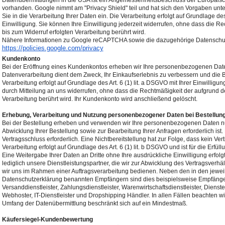
Datenübermittlungen in die USA ist ein Angemessenheitsbeschluss der Europäisc
vorhanden. Google nimmt am "Privacy Shield" teil und hat sich den Vorgaben unter
Sie in die Verarbeitung Ihrer Daten ein. Die Verarbeitung erfolgt auf Grundlage des 
Einwilligung. Sie können Ihre Einwilligung jederzeit widerrufen, ohne dass die R
bis zum Widerruf erfolgten Verarbeitung berührt wird.
Nähere Informationen zu Google reCAPTCHA sowie die dazugehörige Datenschutz
https://policies.google.com/
privacy
Kundenkonto
Bei der Eröffnung eines Kundenkontos erheben wir Ihre personenbezogenen Dat
Datenverarbeitung dient dem Zweck, Ihr Einkaufserlebnis zu verbessern und die B
Verarbeitung erfolgt auf Grundlage des Art. 6 (1) lit. a DSGVO mit Ihrer Einwilligun
durch Mitteilung an uns widerrufen, ohne dass die Rechtmäßigkeit der aufgrund de
Verarbeitung berührt wird. Ihr Kundenkonto wird anschließend gelöscht.
Erhebung, Verarbeitung und Nutzung personenbezogener Daten bei Bestellun
Bei der Bestellung erheben und verwenden wir Ihre personenbezogenen Daten nur
Abwicklung Ihrer Bestellung sowie zur Bearbeitung Ihrer Anfragen erforderlich ist. 
Vertragsschluss erforderlich. Eine Nichtbereitstellung hat zur Folge, dass kein V
Verarbeitung erfolgt auf Grundlage des Art. 6 (1) lit. b DSGVO und ist für die Erfüll
Eine Weitergabe Ihrer Daten an Dritte ohne Ihre ausdrückliche Einwilligung erfol
lediglich unsere Dienstleistungspartner, die wir zur Abwicklung des Vertragsverhäl
wir uns im Rahmen einer Auftragsverarbeitung bedienen. Neben den in den jeweil
Datenschutzerklärung benannten Empfängern sind dies beispielsweise Empfänger
Versanddienstleister, Zahlungsdienstleister, Warenwirtschaftsdienstleister, Dienste
Webhoster, IT-Dienstleister und Dropshipping Händler. In allen Fällen beachten wir
Umfang der Datenübermittlung beschränkt sich auf ein Mindestmaß.
Käufersiegel-Kundenbewertung