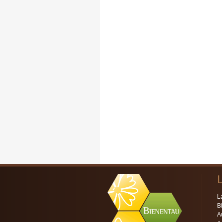
L
B
A