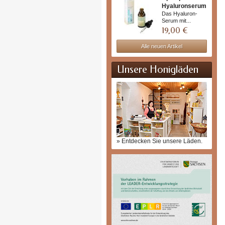
Hyaluronserum
+...
Das Hyaluron-
Serum mit...
19,00 €
Alle neuen Artikel
Unsere Honigläden
» Entdecken Sie unsere Läden.