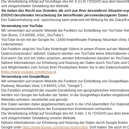
Die Verarbeitung erfolgt auf Grundlage des Art. 6 (1) lit. f DSGVO aus dem berech
und zielgerichteten Gestaltung der Website.
Sie haben das Recht aus Gründen, die sich aus Ihrer besonderen Situation ergebe
DSGVO beruhenden Verarbeitung Sie betreffender personenbezogener Daten 
Der Datenerhebung und -speicherung kann jederzeit mit Wirkung für die Zukunft
Verwendung von YouTube
Wir verwenden auf unserer Website die Funktion zur Einbettung von YouTube-Vid
San Bruno, CA 94066, USA; „YouTube“).
YouTube ist ein mit der Google Inc. (1600 Amphitheatre Parkway, Mountain View
Unternehmen.
Die Funktion zeigt bei YouTube hinterlegte Videos in einem iFrame auf der Website
Datenschutzmodus“ aktiviert. Dadurch werden von YouTube keine Informationen ü
Erst wenn Sie sich ein Video ansehen, werden Informationen darüber an YouTube ü
Nähere Informationen zur Erhebung und Nutzung der Daten durch YouTube und G
und Möglichkeiten zum Schutz Ihrer Privatsphäre finden Sie in den Datenschutz
(
https://www.youtube.com/t/privacy
).
Verwendung von GoogleMaps
Wir verwenden auf unserer Website die Funktion zur Einbettung von GoogleMaps-
Parkway, Mountain View, CA 94043, USA; “Google”).
Die Funktion ermöglicht die visuelle Darstellung von geographischen Information
werden von Google bei Aufrufen der Seiten, in die GoogleMaps-Karten eingebund
Websites erhoben, verarbeitet und genutzt.
Ihre Daten werden dabei gegebenenfalls auch in die USA übermittelt. Für Datenübe
Angemessenheitsbeschluss der Europäischen Kommission vorhanden.
Die Verarbeitung erfolgt auf Grundlage des Art. 6 Abs. 1 lit. f DSGVO aus dem ber
und zielgerichteten Gestaltung unserer Website.
Nähere Informationen zur Erhebung und Nutzung der Daten durch Google finden 
Google unter
https://www.google.com/privacypolicy.html
. Dort haben Sie auch im 