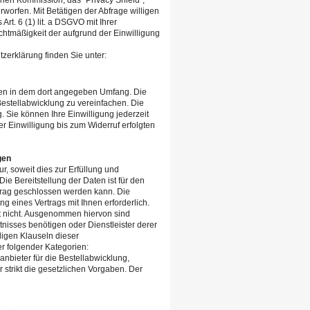
hen Kommission, das "Privacy Shield",
worfen. Mit Betätigen der Abfrage willigen
Art. 6 (1) lit. a DSGVO mit Ihrer
echtmäßigkeit der aufgrund der Einwilligung
erklärung finden Sie unter:
en in dem dort angegeben Umfang. Die
estellabwicklung zu vereinfachen. Die
g. Sie können Ihre Einwilligung jederzeit
r Einwilligung bis zum Widerruf erfolgten
gen
, soweit dies zur Erfüllung und
Die Bereitstellung der Daten ist für den
ertrag geschlossen werden kann. Die
ung eines Vertrags mit Ihnen erforderlich.
gt nicht. Ausgenommen hiervon sind
tnisses benötigen oder Dienstleister derer
igen Klauseln dieser
 folgender Kategorien:
anbieter für die Bestellabwicklung,
 strikt die gesetzlichen Vorgaben. Der