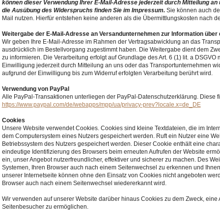
können dieser Verwendung Ihrer E-Mail-Adresse jederzeit durch Mitteilung an
die Ausübung des Widerspruchs finden Sie im Impressum.
Sie können auch den
Mail nutzen. Hierfür entstehen keine anderen als die Übermittlungskosten nach de
Weitergabe der E-Mail-Adresse an Versandunternehmen zur Information über
Wir geben Ihre E-Mail-Adresse im Rahmen der Vertragsabwicklung an das Transp
ausdrücklich im Bestellvorgang zugestimmt haben. Die Weitergabe dient dem Zwe
zu informieren. Die Verarbeitung erfolgt auf Grundlage des Art. 6 (1) lit. a DSGVO 
Einwilligung jederzeit durch Mitteilung an uns oder das Transportunternehmen wi
aufgrund der Einwilligung bis zum Widerruf erfolgten Verarbeitung berührt wird.
Verwendung von PayPal
Alle PayPal-Transaktionen unterliegen der PayPal-Datenschutzerklärung. Diese f
https://www.paypal.com/de/webapps/mpp/ua/privacy-prev?locale.x=de_DE
Cookies
Unsere Website verwendet Cookies. Cookies sind kleine Textdateien, die im Inter
dem Computersystem eines Nutzers gespeichert werden. Ruft ein Nutzer eine Web
Betriebssystem des Nutzers gespeichert werden. Dieser Cookie enthält eine charak
eindeutige Identifizierung des Browsers beim erneuten Aufrufen der Website erm
ein, unser Angebot nutzerfreundlicher, effektiver und sicherer zu machen. Des W
Systemen, Ihren Browser auch nach einem Seitenwechsel zu erkennen und Ihnen 
unserer Internetseite können ohne den Einsatz von Cookies nicht angeboten werden
Browser auch nach einem Seitenwechsel wiedererkannt wird.
Wir verwenden auf unserer Website darüber hinaus Cookies zu dem Zweck, eine 
Seitenbesucher zu ermöglichen.