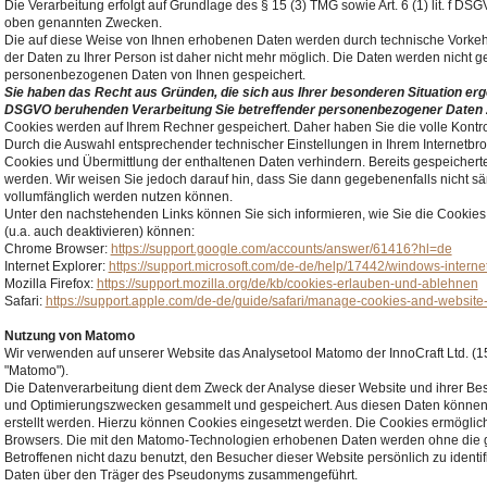
Die Verarbeitung erfolgt auf Grundlage des § 15 (3) TMG sowie Art. 6 (1) lit. f D
oben genannten Zwecken.
Die auf diese Weise von Ihnen erhobenen Daten werden durch technische Vorke
der Daten zu Ihrer Person ist daher nicht mehr möglich. Die Daten werden nicht 
personenbezogenen Daten von Ihnen gespeichert.
Sie haben das Recht aus Gründen, die sich aus Ihrer besonderen Situation ergebe
DSGVO beruhenden Verarbeitung Sie betreffender personenbezogener Daten 
Cookies werden auf Ihrem Rechner gespeichert. Daher haben Sie die volle Kontr
Durch die Auswahl entsprechender technischer Einstellungen in Ihrem Internetbr
Cookies und Übermittlung der enthaltenen Daten verhindern. Bereits gespeichert
werden. Wir weisen Sie jedoch darauf hin, dass Sie dann gegebenenfalls nicht sä
vollumfänglich werden nutzen können.
Unter den nachstehenden Links können Sie sich informieren, wie Sie die Cookies
(u.a. auch deaktivieren) können:
Chrome Browser:
https://support.google.com/accounts/answer/61416?hl=de
Internet Explorer:
https://support.microsoft.com/de-de/help/17442/windows-intern
Mozilla Firefox:
https://support.mozilla.org/de/kb/cookies-erlauben-und-ablehnen
Safari:
https://support.apple.com/de-de/guide/safari/manage-cookies-and-website
Nutzung von Matomo
Wir verwenden auf unserer Website das Analysetool Matomo der InnoCraft Ltd. (15
"Matomo").
Die Datenverarbeitung dient dem Zweck der Analyse dieser Website und ihrer Be
und Optimierungszwecken gesammelt und gespeichert. Aus diesen Daten können
erstellt werden. Hierzu können Cookies eingesetzt werden. Die Cookies ermöglic
Browsers. Die mit den Matomo-Technologien erhobenen Daten werden ohne die g
Betroffenen nicht dazu benutzt, den Besucher dieser Website persönlich zu ident
Daten über den Träger des Pseudonyms zusammengeführt.