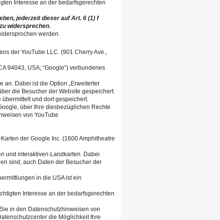
tigten Interesse an der bedarfsgerechten
n, jederzeit dieser auf Art. 6 (1) f
zu widersprechen.
 widersprochen werden.
eos der YouTube LLC. (901 Cherry Ave.,
, CA 94043, USA; “Google”) verbundenes
 an. Dabei ist die Option „Erweiterter
ber die Besucher der Website gespeichert.
bermittelt und dort gespeichert.
oogle, über Ihre diesbezüglichen Rechte
hinweisen von YouTube
Karten der Google Inc. (1600 Amphitheatre
en und interaktiven Landkarten. Dabei
en sind, auch Daten der Besucher der
rmittlungen in die USA ist ein
echtigten Interesse an der bedarfsgerechten
Sie in den Datenschutzhinweisen von
Datenschutzcenter die Möglichkeit Ihre