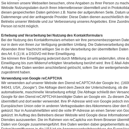
Sie können unsere Webseiten besuchen, ohne Angaben zu Ihrer Person zu machen
Website Nutzungsdaten durch Ihren Internetbrowser übermittelt und in Protokollda
diesen gespeicherten Daten gehören z.B. Name der aufgerufenen Seite, Datum un
Datenmenge und der anfragende Provider. Diese Daten dienen ausschließlich der
Betriebs unserer Website und zur Verbesserung unseres Angebotes. Eine Zuordn
Person ist nicht möglich.
Erhebung und Verarbeitung bei Nutzung des Kontaktformulars
Bei der Nutzung des Kontaktformulars erheben wir Ihre personenbezogenen Date
nur in dem von Ihnen zur Verfügung gestellten Umfang. Die Datenverarbeitung d
Absenden Ihrer Nachricht willigen Sie in die Verarbeitung der übermittelten Daten
des Art. 6 (1) lit. a DSGVO mit Ihrer Einwilligung.
Sie können Ihre Einwilligung jederzeit durch Mitteilung an uns widerrufen, ohne 
Einwilligung bis zum Widerruf erfolgten Verarbeitung berührt wird. Ihre E-Mail-Adr
Anfrage. Ihre Daten werden anschließend gelöscht, sofern Sie der weitergehende
zugestimmt haben.
Verwendung von Google reCAPTCHA
Wir verwenden auf unserer Website den Dienst reCAPTCHA der Google Inc. (160
94043, USA; „Google“). Die Abfrage dient dem Zweck der Unterscheidung, ob di
automatisierte, maschinelle Verarbeitung erfolgt. Die Abfrage schließt den Versan
Google für den Dienst reCAPTCHA benötigter Daten an Google ein. Zu diesem Zw
übermittelt und dort weiter verwendet. Ihre IP-Adresse wird von Google jedoch inn
Europäischen Union oder in anderen Vertragsstaaten des Abkommens über den E
gekürzt. Nur in Ausnahmefällen wird die volle IP-Adresse an einen Server von Go
gekürzt. Im Auftrag des Betreibers dieser Website wird Google diese Information
Dienstes auszuwerten. Die im Rahmen von reCaptcha von Ihrem Browser übermitte
Daten von Google zusammengeführt. Ihre Daten werden dabei gegebenenfalls auch