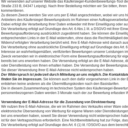
Wir verwenden auf unserer Website das Käufersiegel-Kundenbewertungs-Tool 
Straße 233 B, 04347 Leipzig). Nach Ihrer Bestellung möchten wir Sie bitten, Ihre
kommentieren.
Zu diesem Zweck werden Sie von uns per E-Mail angeschrieben, wobei wir uns h
Anbieters des Käufersiegel-Bewertungstools im Rahmen einer Auftragsverarbeitu
Dabei erfolgt die Verarbeitung Ihrer Daten entweder mit Ihrer Einwilligung oder a
Die Verarbeitung erfolgt auf Grundlage des Art. 6 Abs.1 lit. a DSGVO mit Ihrer Einw
Bewertungsaufforderung ausdrücklich zugestimmt haben. Sie können die Einwillig
entsprechenden Links in der E-Mail widerrufen, ohne dass die Rechtmäßigkeit der
Widerruf erfolgten Verarbeitung berührt wird. Ihre E-Mail-Adresse wird danach aus 
Die Verarbeitung ohne ausdrückliche Einwilligung erfolgt auf Grundlage des Art. 
Interesse an wahrheitsgemäßen, verifizierten Bewertungen unserer Leistungen 
Zweck versenden wir in elektronischer Form eine Bewertungsaufforderung für eig
bereits bei uns erworben haben. Die Versendung erfolgt an die E-Mail-Adresse, 
oder Dienstleistung von Ihnen erhalten haben. Die Versendung der Bewertungsauf
Sie dieser Verwendung Ihrer E-Mail-Adresse nicht widersprochen haben.
Der Widerspruch ist jederzeit durch Mitteilung an uns möglich. Die Kontaktd
finden Sie im Impressum.
Sie können auch den dafür vorgesehenen Link in der B
entstehen keine anderen als die Übermittlungskosten nach den Basistarifen.
Die in diesem Zusammenhang im technischen System des Käufersiegel-Bewertun
personenbezogenen Daten werden 3 Monate nach der zur Bewertung erfassten Wa
Verwendung der E-Mail-Adresse für die Zusendung von Direktwerbung
Wir nutzen Ihre E-Mail-Adresse, die wir im Rahmen des Verkaufes einer Ware oder 
elektronische Übersendung von Werbung für eigene Waren oder Dienstleistungen, 
bei uns erworben haben, soweit Sie dieser Verwendung nicht widersprochen haben
ist für den Vertragsschluss erforderlich. Eine Nichtbereitstellung hat zur Folge, 
Die Verarbeitung erfolgt auf Grundlage des Art. 6 (1) lit. f DSGVO aus dem berec