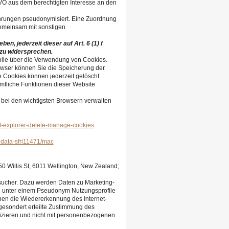
SGVO aus dem berechtigten Interesse an den
hrungen pseudonymisiert. Eine Zuordnung
gemeinsam mit sonstigen
n, jederzeit dieser auf Art. 6 (1) f
zu widersprechen.
olle über die Verwendung von Cookies.
owser können Sie die Speicherung der
e Cookies können jederzeit gelöscht
mtliche Funktionen dieser Website
 bei den wichtigsten Browsern verwalten
et-explorer-delete-manage-cookies
-data-sfri11471/mac
0 Willis St, 6011 Wellington, New Zealand;
sucher. Dazu werden Daten zu Marketing-
 unter einem Pseudonym Nutzungsprofile
hen die Wiedererkennung des Internet-
esondert erteilte Zustimmung des
ifizieren und nicht mit personenbezogenen