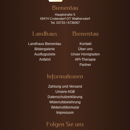
Bienentau
Hauptstraße 5
09474 Crottendorf OT Walthersdorf
Tel. 03733 / 6736067
Landhaus
Bienentau
Landhaus Bienentau
Kontakt
Bildergalerie
Über uns
Ausflugsziele
Unser Honigladen
Anfahrt
API-Therapie
Partner
Informationen
Zahlung und Versand
Unsere AGB
Datenschutzerklärung
Widerrufsbelehrung
Widerrufsformular
Impressum
Folgen Sie uns