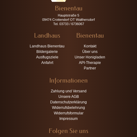
Bienentau
Hauptstraße 5
09474 Crottendorf OT Walthersdorf
Tel. 03733 / 6736067
Landhaus
Bienentau
Landhaus Bienentau
Kontakt
Bildergalerie
Über uns
Ausflugsziele
Unser Honigladen
Anfahrt
API-Therapie
Partner
Informationen
Zahlung und Versand
Unsere AGB
Datenschutzerklärung
Widerrufsbelehrung
Widerrufsformular
Impressum
Folgen Sie uns