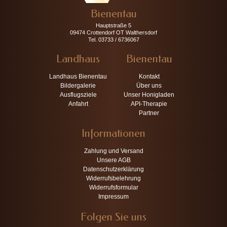
Bienentau
Hauptstraße 5
09474 Crottendorf OT Walthersdorf
Tel. 03733 / 6736067
Landhaus
Bienentau
Landhaus Bienentau
Kontakt
Bildergalerie
Über uns
Ausflugsziele
Unser Honigladen
Anfahrt
API-Therapie
Partner
Informationen
Zahlung und Versand
Unsere AGB
Datenschutzerklärung
Widerrufsbelehrung
Widerrufsformular
Impressum
Folgen Sie uns