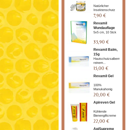
Natürlicher
Insektenschutz
7,90 €
Revamil
Wundauflage
5x5 cm, 10 Stck
35,90 €
Revamil Balm,
15g
Hautschutzsalbemit
reinem...
15,00 €
Revamil Gel
100%
Manukahonig
20,00 €
Apireven Gel
Kühlende
Bienengiftcreme
22,00 €
ApiSupreme