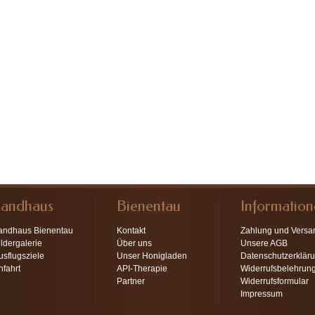
Landhaus
Bienentau
Informatio
andhaus Bienentau
Kontakt
Zahlung und Versa
ildergalerie
Über uns
Unsere AGB
usflugsziele
Unser Honigladen
Datenschutzerklär
nfahrt
API-Therapie
Widerrufsbelehrun
Partner
Widerrufsformular
Impressum