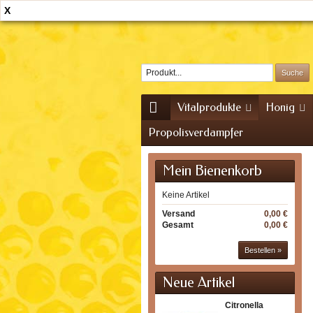
X
Home
Kontakt
Sitemap
Vitalprodukte
Honig
Propolisverdampfer
Mein Bienenkorb
Keine Artikel
Versand
0,00 €
Gesamt
0,00 €
Bestellen »
Neue Artikel
Citronella