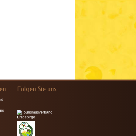
nen
Folgen Sie uns
nd
ung
g