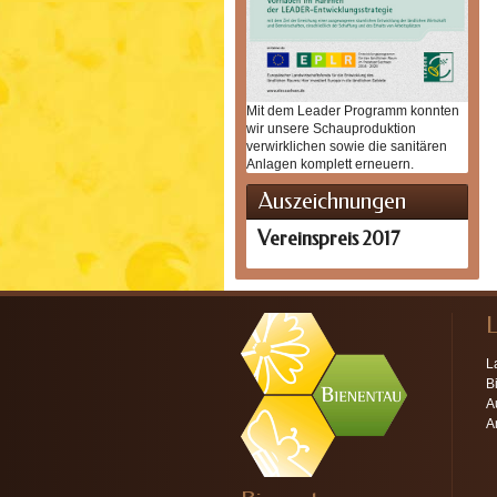
Mit dem Leader Programm konnten
wir unsere Schauproduktion
verwirklichen sowie die sanitären
Anlagen komplett erneuern.
Auszeichnungen
Vereinspreis 2017
L
B
A
A