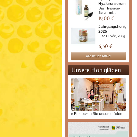
Hyaluronserum
+...
Das Hyaluron-
Serum mit...
19,00 €
Jahrgangshonig
2025
ERZ Cuvée, 200g
6,50 €
Alle neuen Artikel
Unsere Honigläden
» Entdecken Sie unsere Läden.