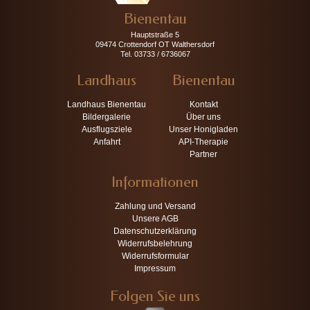
Bienentau
Hauptstraße 5
09474 Crottendorf OT Walthersdorf
Tel. 03733 / 6736067
Landhaus
Bienentau
Landhaus Bienentau
Kontakt
Bildergalerie
Über uns
Ausflugsziele
Unser Honigladen
Anfahrt
API-Therapie
Partner
Informationen
Zahlung und Versand
Unsere AGB
Datenschutzerklärung
Widerrufsbelehrung
Widerrufsformular
Impressum
Folgen Sie uns