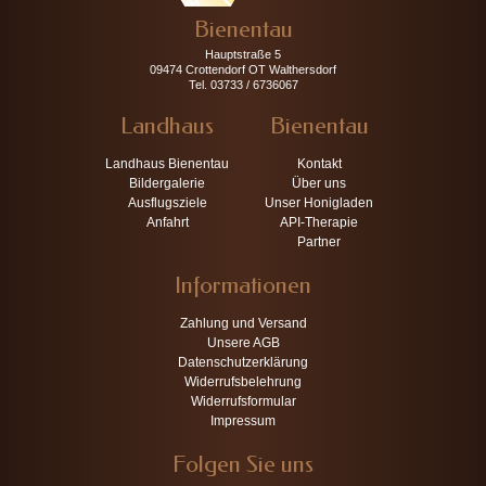
Bienentau
Hauptstraße 5
09474 Crottendorf OT Walthersdorf
Tel. 03733 / 6736067
Landhaus
Bienentau
Landhaus Bienentau
Kontakt
Bildergalerie
Über uns
Ausflugsziele
Unser Honigladen
Anfahrt
API-Therapie
Partner
Informationen
Zahlung und Versand
Unsere AGB
Datenschutzerklärung
Widerrufsbelehrung
Widerrufsformular
Impressum
Folgen Sie uns