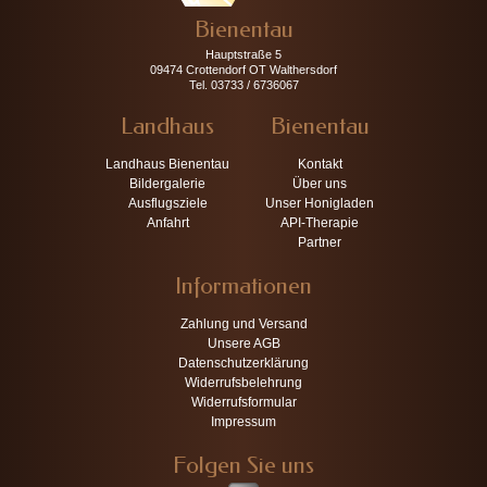
Bienentau
Hauptstraße 5
09474 Crottendorf OT Walthersdorf
Tel. 03733 / 6736067
Landhaus
Bienentau
Landhaus Bienentau
Kontakt
Bildergalerie
Über uns
Ausflugsziele
Unser Honigladen
Anfahrt
API-Therapie
Partner
Informationen
Zahlung und Versand
Unsere AGB
Datenschutzerklärung
Widerrufsbelehrung
Widerrufsformular
Impressum
Folgen Sie uns