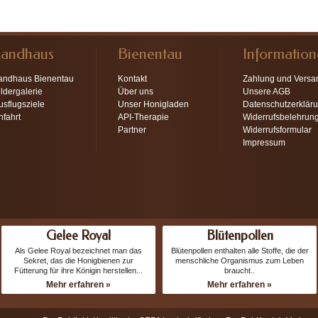
Landhaus
Bienentau
Informatio
andhaus Bienentau
Kontakt
Zahlung und Versa
ildergalerie
Über uns
Unsere AGB
usflugsziele
Unser Honigladen
Datenschutzerklär
nfahrt
API-Therapie
Widerrufsbelehrun
Partner
Widerrufsformular
Impressum
Gelee Royal
Blütenpollen
Als Gelee Royal bezeichnet man das
Blütenpollen enthalten alle Stoffe, die der
Sekret, das die Honigbienen zur
menschliche Organismus zum Leben
Fütterung für ihre Königin herstellen...
braucht..
Mehr erfahren »
Mehr erfahren »