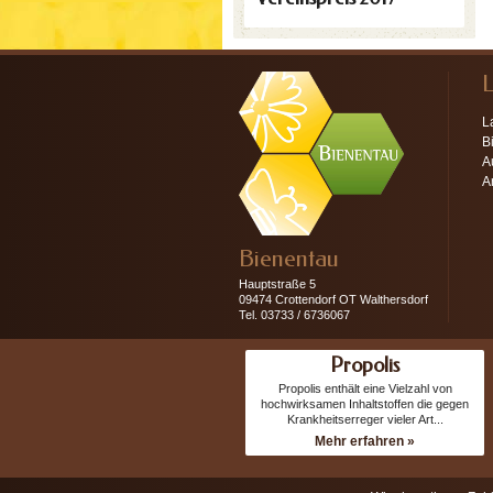
L
B
A
A
Bienentau
Hauptstraße 5
09474 Crottendorf OT Walthersdorf
Tel. 03733 / 6736067
Propolis
Propolis enthält eine Vielzahl von
hochwirksamen Inhaltstoffen die gegen
Krankheitserreger vieler Art...
Mehr erfahren »