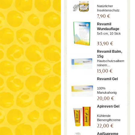
Natürlicher
Insektenschutz
7,90 €
Revamil
Wundauflage
5x5 cm, 10 Stck
35,90 €
Revamil Balm,
15g
Hautschutzsalbemit
reinem...
15,00 €
Revamil Gel
100%
Manukahonig
20,00 €
Apireven Gel
Kühlende
Bienengiftcreme
22,00 €
ApiSupreme