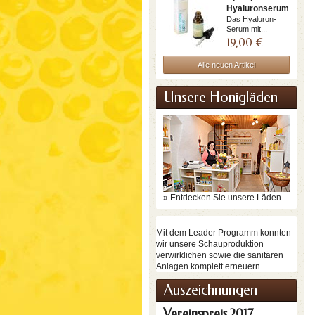
Hyaluronserum
+...
Das Hyaluron-
Serum mit...
19,00 €
Alle neuen Artikel
Unsere Honigläden
» Entdecken Sie unsere Läden.
Mit dem Leader Programm konnten
wir unsere Schauproduktion
verwirklichen sowie die sanitären
Anlagen komplett erneuern.
Auszeichnungen
Vereinspreis 2017