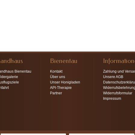
Landhaus
Bienentau
Informatio
andhaus Bienentau
Kontakt
Zahlung und Versa
ildergalerie
Über uns
Unsere AGB
usflugsziele
Unser Honigladen
Datenschutzerklär
nfahrt
API-Therapie
Widerrufsbelehrun
Partner
Widerrufsformular
Impressum