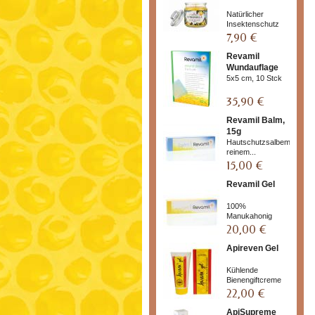
Natürlicher
Insektenschutz
7,90 €
Revamil
Wundauflage
5x5 cm, 10 Stck
35,90 €
Revamil Balm,
15g
Hautschutzsalbemit
reinem...
15,00 €
Revamil Gel
100%
Manukahonig
20,00 €
Apireven Gel
Kühlende
Bienengiftcreme
22,00 €
ApiSupreme