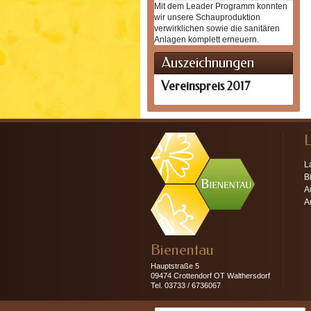
Mit dem Leader Programm konnten
wir unsere Schauproduktion
verwirklichen sowie die sanitären
Anlagen komplett erneuern.
Auszeichnungen
Vereinspreis 2017
L
B
A
A
Bienentau
Hauptstraße 5
09474 Crottendorf OT Walthersdorf
Tel. 03733 / 6736067