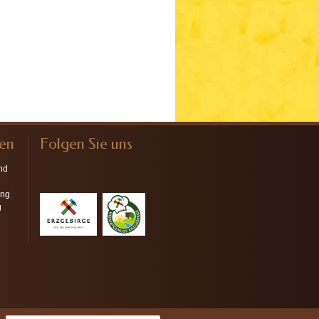
nen
Folgen Sie uns
nd
ung
g