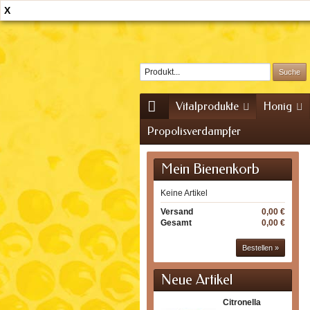
X
Home
Kontakt
Sitemap
Vitalprodukte
Honig
Propolisverdampfer
Mein Bienenkorb
Keine Artikel
Versand
0,00 €
Gesamt
0,00 €
Bestellen »
Neue Artikel
Citronella