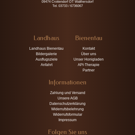
09474 Crottendorf OT Walthersdorf
Tel. 03733 / 6736067
Landhaus
Bienentau
Landhaus Bienentau
Kontakt
Bildergalerie
Über uns
Ausflugsziele
Unser Honigladen
Anfahrt
API-Therapie
Partner
Informationen
Zahlung und Versand
Unsere AGB
Datenschutzerklärung
Widerrufsbelehrung
Widerrufsformular
Impressum
Folgen Sie uns