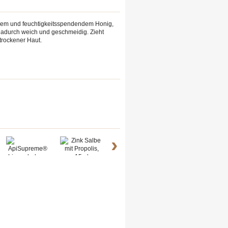
chem und feuchtigkeitsspendendem Honig,
t dadurch weich und geschmeidig. Zieht
 trockener Haut.
›
Zink Salbe...
Balsam...
Hautcreme...
H
ApiSupreme®...