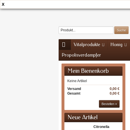
X
Home
Kontakt
Sitemap
Vitalprodukte
Honig
Propolisverdampfer
Mein Bienenkorb
Keine Artikel
Versand
0,00 €
Gesamt
0,00 €
Bestellen »
Neue Artikel
Citronella