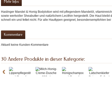
Mehr Infos
Haslinger Mandel & Honig Bodylotion wird mit pflegendem Mandelöl, vitaminrei
sowie wertvoller Sheabutter und natürlichem Lecithin hergestellt. Die Haut bleib
schnell ein und fettet nicht. Für alle Hauttypen geeignet, besondersempfohlen bei
Kommentare
Aktuell keine Kunden-Kommentare
30 Andere Produkte in dieser Kategorie:
‹
Lippenpflege...
Milch-Honig-...
Honigschampo...
Latschenkief...
preme