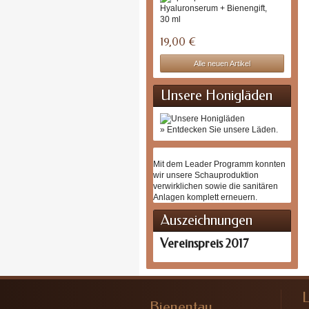
Hyalu
+...
Das
Hyalur
Serum
19,00 €
mit...
Alle neuen Artikel
Unsere Honigläden
» Entdecken Sie unsere Läden.
Mit dem Leader Programm konnten
wir unsere Schauproduktion
verwirklichen sowie die sanitären
Anlagen komplett erneuern.
Auszeichnungen
Vereinspreis 2017
Bienentau