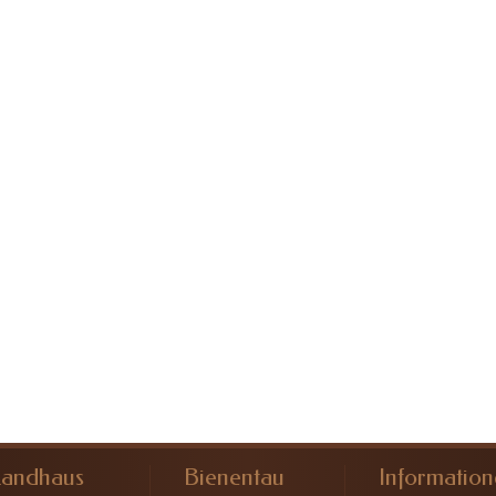
ronserum
on-
Landhaus
Bienentau
Informatio