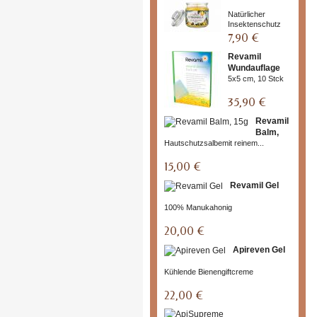
Natürlicher
Insektenschutz
7,90 €
Revamil
Wundauflage
5x5 cm, 10 Stck
35,90 €
Revamil
Balm,
Hautschutzsalbemit reinem...
15g
15,00 €
Revamil Gel
100% Manukahonig
20,00 €
Apireven Gel
Kühlende Bienengiftcreme
22,00 €
ApiSu