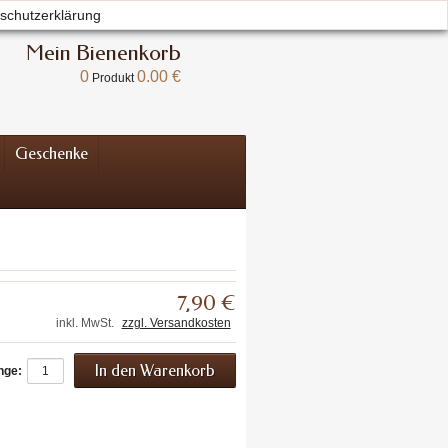
schutzerklärung
Willkommen
Anmelden
Ihr Konto
Mein Bienenkorb
0
0.00 €
Produkt
Geschenke
7,90 €
inkl. MwSt.
zzgl. Versandkosten
nge: