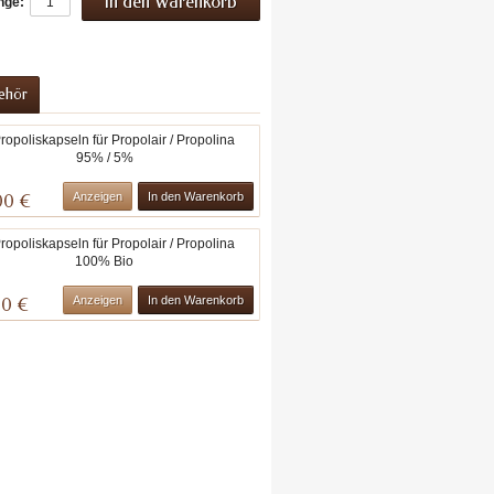
nge:
ehör
Propoliskapseln
für
Propolair
/
Anzeigen
In den Warenkorb
00 €
Propolina
95%
Propoliskapseln
/
für
5%
Propolair
/
Anzeigen
In den Warenkorb
00 €
Propolina
100%
Bio