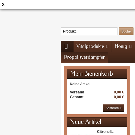
X
Home
Kontakt
Sitemap
Vitalprodukte
Honig
Propolisverdampfer
Mein Bienenkorb
Keine Artikel
Versand
0,00 €
Gesamt
0,00 €
Bestellen »
Neue Artikel
Citronella