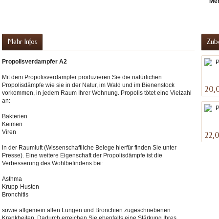
Me
Mehr Infos
Zub
Propolisverdampfer A2
Mit dem Propolisverdampfer produzieren Sie die natürlichen
Propolisdämpfe wie sie in der Natur, im Wald und im Bienenstock
20,
vorkommen, in jedem Raum Ihrer Wohnung. Propolis tötet eine Vielzahl
an:
Bakterien
Keimen
Viren
22,
in der Raumluft (Wissenschaftliche Belege hierfür finden Sie unter
Presse). Eine weitere Eigenschaft der Propolisdämpfe ist die
Verbesserung des Wohlbefindens bei:
Asthma
Krupp-Husten
Bronchitis
sowie allgemein allen Lungen und Bronchien zugeschriebenen
preme
Krankheiten. Dadurch erreichen Sie ebenfalls eine Stärkung Ihres