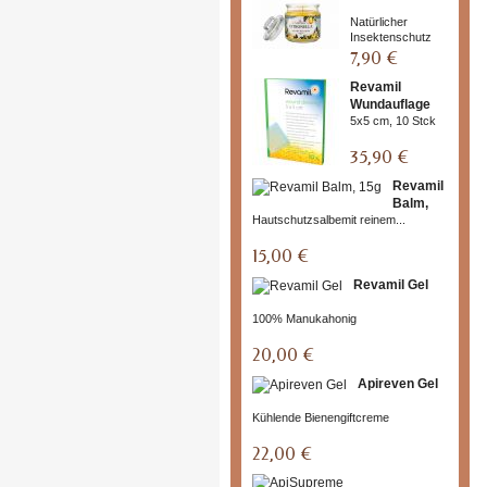
Natürlicher
Insektenschutz
7,90 €
Revamil
Wundauflage
5x5 cm, 10 Stck
35,90 €
Revamil
Balm,
Hautschutzsalbemit reinem...
15g
15,00 €
Revamil Gel
100% Manukahonig
20,00 €
Apireven Gel
Kühlende Bienengiftcreme
22,00 €
ApiSu