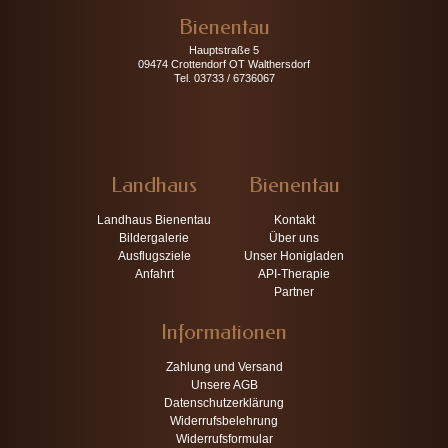
Bienentau
Hauptstraße 5
09474 Crottendorf OT Walthersdorf
Tel. 03733 / 6736067
Landhaus
Bienentau
Landhaus Bienentau
Kontakt
Bildergalerie
Über uns
Ausflugsziele
Unser Honigladen
Anfahrt
API-Therapie
Partner
Informationen
Zahlung und Versand
Unsere AGB
Datenschutzerklärung
Widerrufsbelehrung
Widerrufsformular