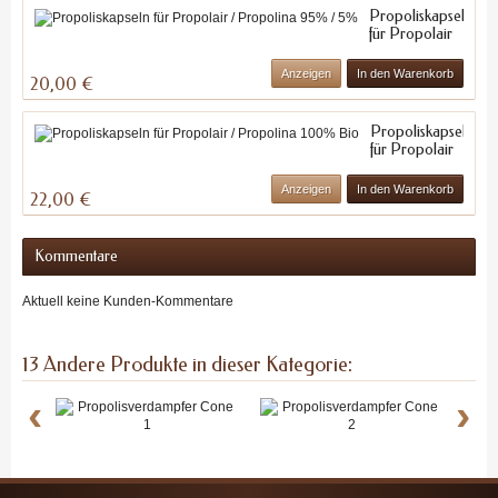
Propoliskapseln
für Propolair
/ Propolina
95% / 5%
Anzeigen
In den Warenkorb
20,00 €
Propoliskapseln
für Propolair
/ Propolina
100% Bio
Anzeigen
In den Warenkorb
22,00 €
Kommentare
Aktuell keine Kunden-Kommentare
13 Andere Produkte in dieser Kategorie:
‹
›
Propolisverd...
Propolisverd...