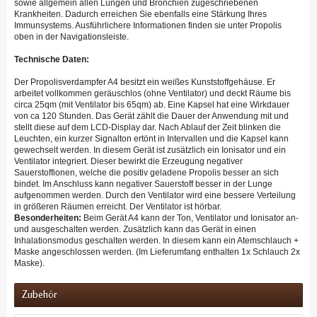
sowie allgemein allen Lungen und Bronchien zugeschriebenen
Krankheiten. Dadurch erreichen Sie ebenfalls eine Stärkung Ihres
Immunsystems. Ausführlichere Informationen finden sie unter Propolis
oben in der Navigationsleiste.
Technische Daten:
Der Propolisverdampfer A4 besitzt ein weißes Kunststoffgehäuse. Er
arbeitet vollkommen geräuschlos (ohne Ventilator) und deckt Räume bis
circa 25qm (mit Ventilator bis 65qm) ab. Eine Kapsel hat eine Wirkdauer
von ca 120 Stunden. Das Gerät zählt die Dauer der Anwendung mit und
stellt diese auf dem LCD-Display dar. Nach Ablauf der Zeit blinken die
Leuchten, ein kurzer Signalton ertönt in Intervallen und die Kapsel kann
gewechselt werden. In diesem Gerät ist zusätzlich ein Ionisator und ein
Ventilator integriert. Dieser bewirkt die Erzeugung negativer
Sauerstoffionen, welche die positiv geladene Propolis besser an sich
bindet. Im Anschluss kann negativer Sauerstoff besser in der Lunge
aufgenommen werden. Durch den Ventilator wird eine bessere Verteilung
in größeren Räumen erreicht. Der Ventilator ist hörbar.
Besonderheiten:
Beim Gerät A4 kann der Ton, Ventilator und Ionisator an-
und ausgeschalten werden. Zusätzlich kann das Gerät in einen
Inhalationsmodus geschalten werden. In diesem kann ein Atemschlauch +
Maske angeschlossen werden. (Im Lieferumfang enthalten 1x Schlauch 2x
Maske).
Zubehör