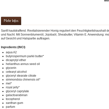
Me
Mehr Infos
Sanft hautstraffend. Revitalisierender Honig reguliert den Feuchtigkeitshaushalt de
und Nacht. Mit Sonnenblumenöl, Jojobaöl, Sheabutter, Vitamin E. Anwendung: m
auf Gesicht und Halspartie auftragen.
Ingredients:(INCI)
aqua A2
butyrospermum parkii butter*
dicaprylyl ether
helianthus annus seed oil
glycerin
cetearyl alcohol
glyceryl stearate citrate
simmondsia chinensis oil*
mel*
royal jelly*
glyceryl caprylate
galactoarabinan
tocopherol
xanthan gum
parfum
preme