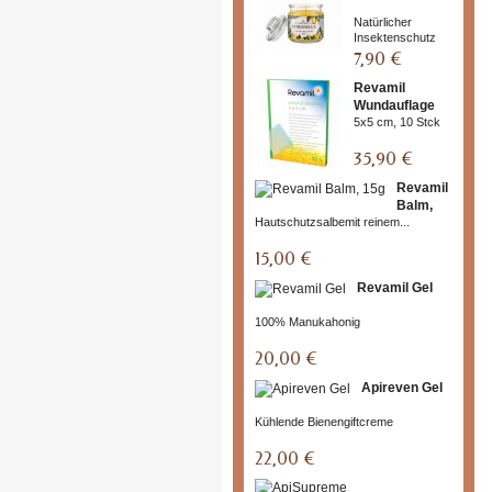
Natürlicher
Insektenschutz
7,90 €
Revamil
Wundauflage
5x5 cm, 10 Stck
35,90 €
Revamil
Balm,
Hautschutzsalbemit reinem...
15g
15,00 €
Revamil Gel
100% Manukahonig
20,00 €
Apireven Gel
Kühlende Bienengiftcreme
22,00 €
ApiSu