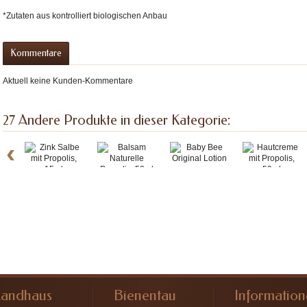
ronserum
*Zutaten aus kontrolliert biologischen Anbau
on-
Kommentare
Aktuell keine Kunden-Kommentare
27 Andere Produkte in dieser Kategorie:
‹
Baby Bee...
Zink Salbe...
Balsam...
Hautcreme...
Landhaus
Bienentau
Informatio