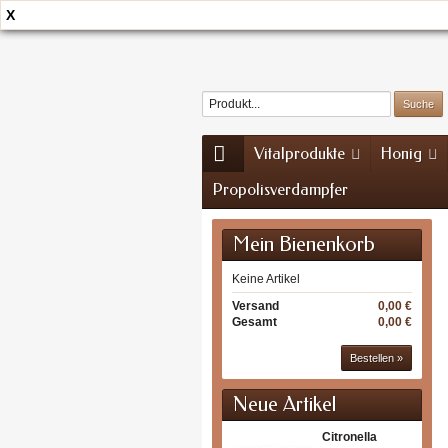
X
Home
Kontakt
Sitemap
Vitalprodukte
Honig
Propolisverdampfer
Mein Bienenkorb
Keine Artikel
Versand
0,00 €
Gesamt
0,00 €
Bestellen »
Neue Artikel
Citronella