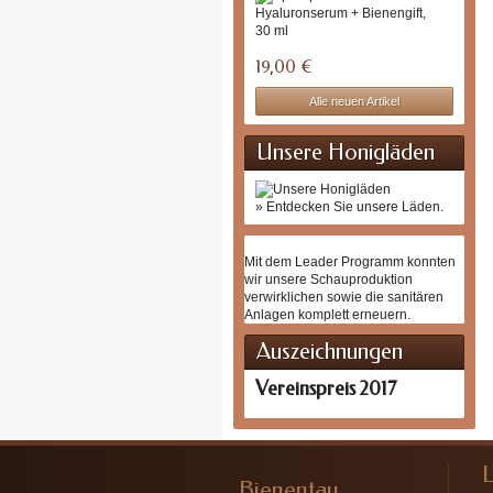
Hyalu
+...
Das
Hyalur
Serum
19,00 €
mit...
Alle neuen Artikel
Unsere Honigläden
» Entdecken Sie unsere Läden.
Mit dem Leader Programm konnten
wir unsere Schauproduktion
verwirklichen sowie die sanitären
Anlagen komplett erneuern.
Auszeichnungen
Vereinspreis 2017
Bienentau