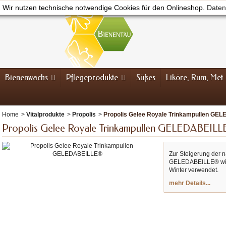
Wir nutzen technische notwendige Cookies für den Onlineshop.
Daten
Bienenwachs
Pflegeprodukte
Süßes
Liköre, Rum, Met
Home
>
Vitalprodukte
>
Propolis
>
Propolis Gelee Royale Trinkampullen GE
Propolis Gelee Royale Trinkampullen GELEDABEIL
Zur Steigerung der n
GELEDABEILLE® wir
Winter verwendet.
mehr Details...