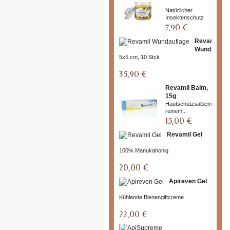
Natürlicher
Insektenschutz
7,90 €
Revamil
Wundauflag
5x5 cm, 10 Stck
35,90 €
Revamil Balm,
15g
Hautschutzsalbemit
reinem...
15,00 €
Revamil Gel
100% Manukahonig
20,00 €
Apireven Gel
Kühlende Bienengiftcreme
22,00 €
ApiSu