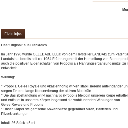
Me
e
Mehr Infos
Das "Original" aus Frankreich
Im Jahr 1990 wurde GELEDABEILLE® von dem Hersteller LANDAIS zum Patent a
Landais hat bereits seit ca. 1954 Erfahrungen mit der Herstellung von Bienenpro
auch die positiven Eigenschaften von Propolis als Nahrungsergänzungsmittel
entwickelt.
Wirkung:
* Propolis, Gelee Royale und Akazienhonig wirken stabilisierend aufeindander un
sorgen für eine lange Konservierung der aktiven Moleküle
* Die Basisbehandlung wirkt nachhaltig (Propolis bleibt in unserem Körpe erhalte
und entfaltet in unserem Körper insgesamt die wohltuhenden Wirkungen von
Gelee Royale und Propolis
* Unser Körper steigert seine Abwehrkräfte gegenüber Viren, Bakterien und
Pilzerkrankungen
Inhalt: 26 Stück a 5 ml
preme