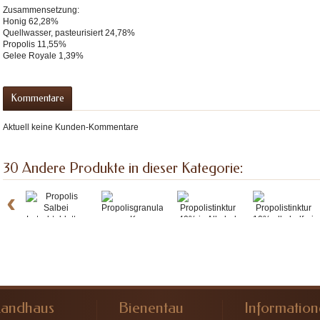
ronserum
Zusammensetzung:
Honig 62,28%
on-
Quellwasser, pasteurisiert 24,78%
Propolis 11,55%
Gelee Royale 1,39%
Kommentare
Aktuell keine Kunden-Kommentare
30 Andere Produkte in dieser Kategorie:
‹
Propolis...
Propolisgran...
Propolistink...
Propolistink...
Landhaus
Bienentau
Informatio