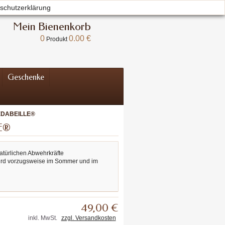
schutzerklärung
Willkommen
Anmelden
Ihr Konto
Mein Bienenkorb
0
0.00 €
Produkt
Geschenke
LEDABEILLE®
LE®
atürlichen Abwehrkräfte
d vorzugsweise im Sommer und im
49,00 €
inkl. MwSt.
zzgl. Versandkosten