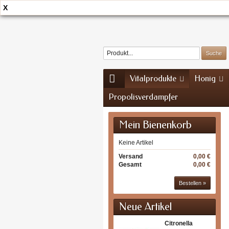
X
Home
Kontakt
Sitemap
Vitalprodukte
Honig
Propolisverdampfer
Mein Bienenkorb
Keine Artikel
Versand
0,00 €
Gesamt
0,00 €
Bestellen »
Neue Artikel
Citronella