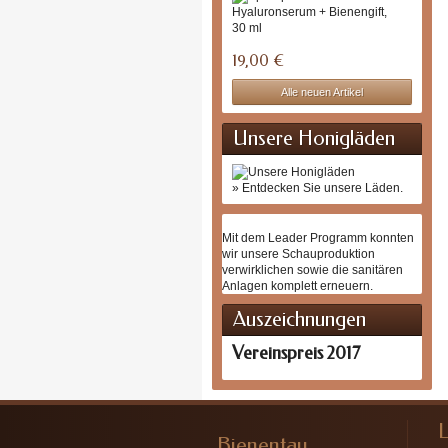
Hyalu
+...
Das
Hyalur
Serum
19,00 €
mit...
Alle neuen Artikel
Unsere Honigläden
» Entdecken Sie unsere Läden.
Mit dem Leader Programm konnten
wir unsere Schauproduktion
verwirklichen sowie die sanitären
Anlagen komplett erneuern.
Auszeichnungen
Vereinspreis 2017
Bienentau