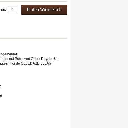
nge:
ngemeldet.
dukten auf Basis von Gelee Royale. Um
 zu nutzen wurde GELEDABEILLEÂ®
d
n)