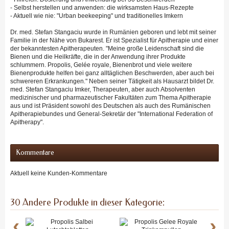
- Selbst herstellen und anwenden: die wirksamsten Haus-Rezepte
- Aktuell wie nie: "Urban beekeeping" und traditionelles Imkern
Dr. med. Stefan Stangaciu wurde in Rumänien geboren und lebt mit seiner
Familie in der Nähe von Bukarest. Er ist Spezialist für Apitherapie und einer
der bekanntesten Apitherapeuten. "Meine große Leidenschaft sind die
Bienen und die Heilkräfte, die in der Anwendung ihrer Produkte
schlummern. Propolis, Gelée royale, Bienenbrot und viele weitere
Bienenprodukte helfen bei ganz alltäglichen Beschwerden, aber auch bei
schwereren Erkrankungen." Neben seiner Tätigkeit als Hausarzt bildet Dr.
med. Stefan Stangaciu Imker, Therapeuten, aber auch Absolventen
medizinischer und pharmazeutischer Fakultäten zum Thema Apitherapie
aus und ist Präsident sowohl des Deutschen als auch des Rumänischen
Apitherapiebundes und General-Sekretär der "International Federation of
Apitherapy".
Kommentare
Aktuell keine Kunden-Kommentare
30 Andere Produkte in dieser Kategorie:
‹
›